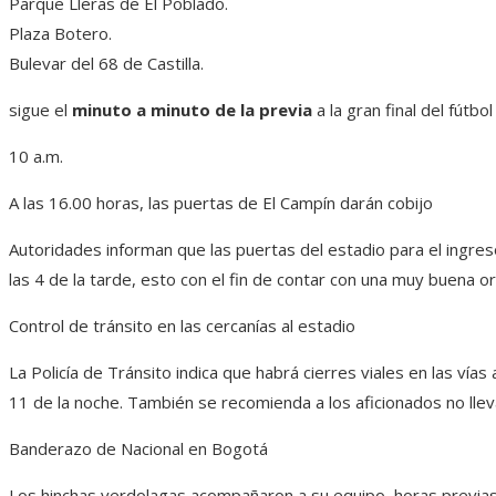
Parque Lleras de El Poblado.
Plaza Botero.
Bulevar del 68 de Castilla.
sigue el
minuto a minuto de la previa
a la gran final del fútbo
10 a.m.
A las 16.00 horas, las puertas de El Campín darán cobijo
Autoridades informan que las puertas del estadio para el ingres
las 4 de la tarde, esto con el fin de contar con una muy buena or
Control de tránsito en las cercanías al estadio
La Policía de Tránsito indica que habrá cierres viales en las vías 
11 de la noche. También se recomienda a los aficionados no llev
Banderazo de Nacional en Bogotá
Los hinchas verdolagas acompañaron a su equipo, horas previas 