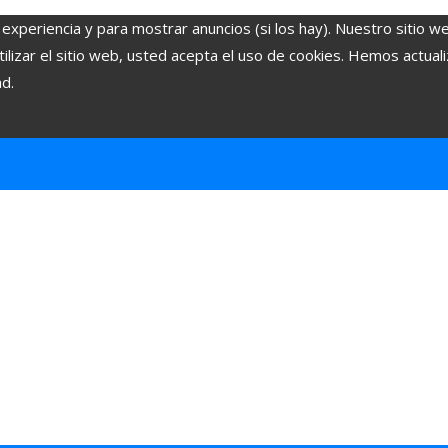
 experiencia y para mostrar anuncios (si los hay). Nuestro sitio w
lizar el sitio web, usted acepta el uso de cookies. Hemos actuali
ad.