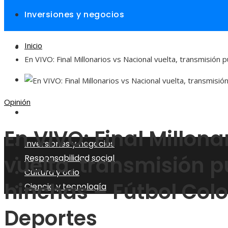
Inversiones y negocios
Inicio
Responsabilidad social
En VIVO: Final Millonarios vs Nacional vuelta, transmisión 
Cultura y ocio
Opinión
Ciencia y tecnología
En VIVO: Final Millona
Inversiones y negocios
vuelta, transmisión pú
Responsabilidad social
Cultura y ocio
hinchas – Fútbol Col
Ciencia y tecnología
Deportes