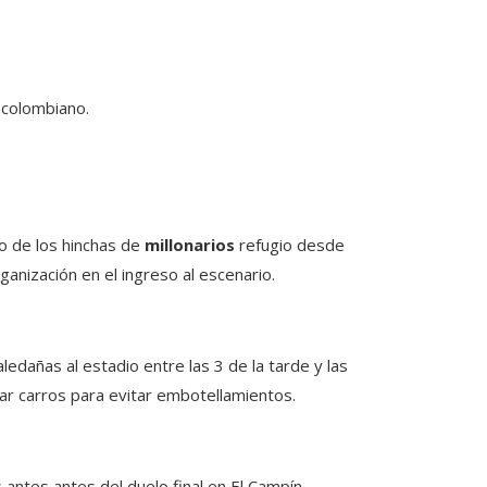
l colombiano.
o de los hinchas de
millonarios
refugio desde
ganización en el ingreso al escenario.
aledañas al estadio entre las 3 de la tarde y las
ar carros para evitar embotellamientos.
antes antes del duelo final en El Campín.