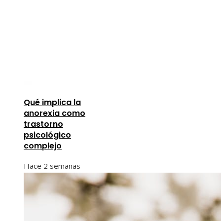
Qué implica la
anorexia como
trastorno
psicológico
complejo
Hace 2 semanas