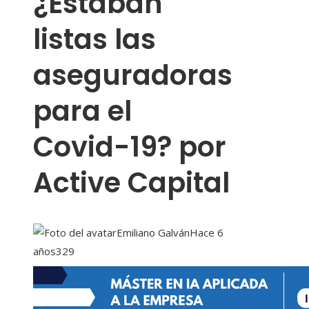
¿Estaban
listas las
aseguradoras
para el
Covid-19? por
Active Capital
Emiliano Galván
Hace 6
años
329