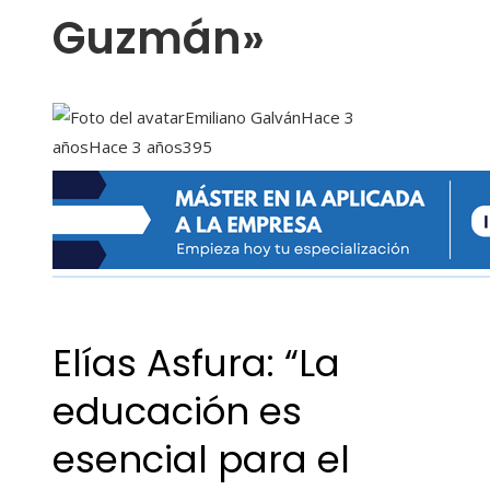
Guzmán»
Emiliano Galván
Hace 3
años
Hace 3 años
395
Elías Asfura: “La
educación es
esencial para el