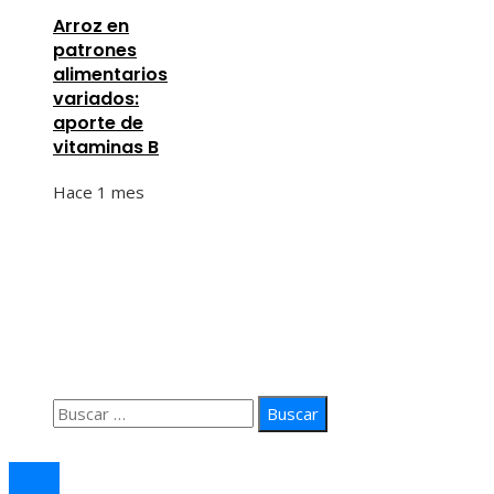
Arroz en
patrones
alimentarios
variados:
aporte de
vitaminas B
Hace 1 mes
Información
Quiénes Somos
Política de Privacidad
Contacto
Buscar:
© 2026 arteprima. Todos los derechos reservados.