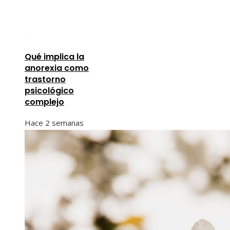
Qué implica la
anorexia como
trastorno
psicológico
complejo
Hace 2 semanas