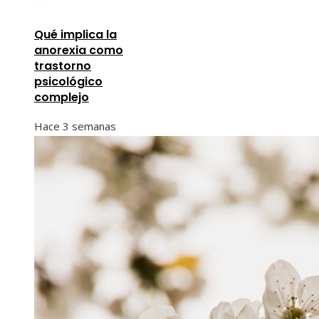
Qué implica la
anorexia como
trastorno
psicológico
complejo
Hace 3 semanas