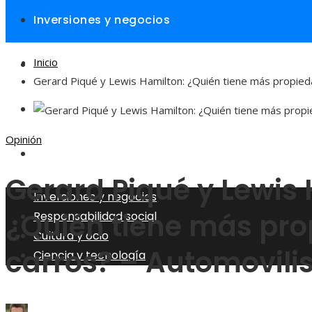
Inversiones y negocios
Inicio
Responsabilidad social
Gerard Piqué y Lewis Hamilton: ¿Quién tiene más propie
Cultura y ocio
Opinión
Ciencia y tecnología
Gerard Piqué y Lewis 
Inversiones y negocios
¿Quién tiene más pro
Responsabilidad social
Cultura y ocio
carros? – Automovili
Ciencia y tecnología