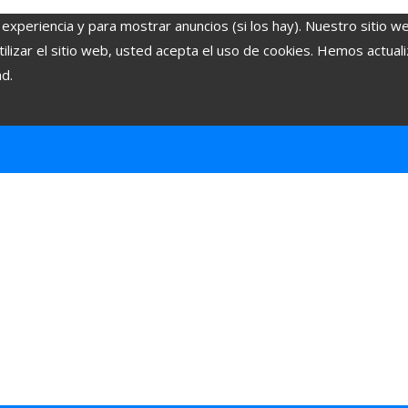
 experiencia y para mostrar anuncios (si los hay). Nuestro sitio w
lizar el sitio web, usted acepta el uso de cookies. Hemos actuali
ad.