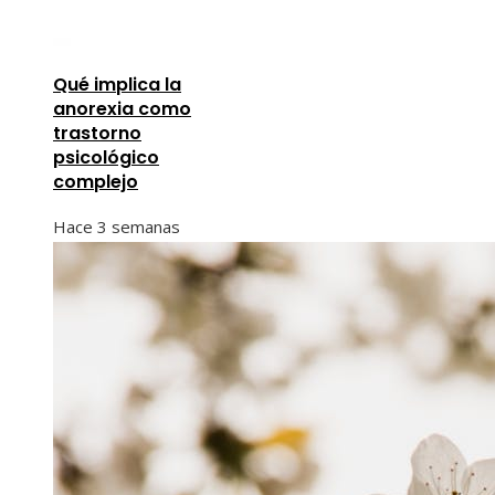
Qué implica la
anorexia como
trastorno
psicológico
complejo
Hace 3 semanas