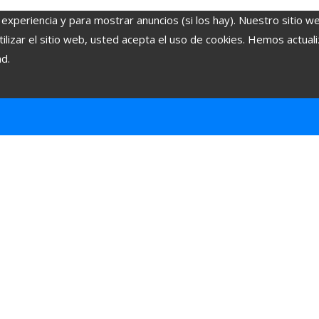
 experiencia y para mostrar anuncios (si los hay). Nuestro sitio w
lizar el sitio web, usted acepta el uso de cookies. Hemos actuali
ad.