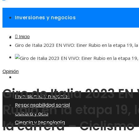
Inversiones y negocios
Inicio
Responsabilidad social
Giro de Italia 2023 EN VIVO: Einer Rubio en la etapa 19, la
Cultura y ocio
Opinión
Ciencia y tecnología
Giro de Italia 2023 EN
Inversiones y negocios
Rubio en la etapa 19, 
Responsabilidad social
Cultura y ocio
la carrera – Ciclismo
Ciencia y tecnología