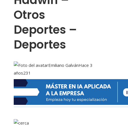
Hadwin –
Otros
Deportes –
Deportes
Emiliano Galván
Hace 3
años
231