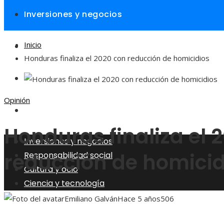
Inversiones y negocios
Inicio
Responsabilidad social
Honduras finaliza el 2020 con reducción de homicidios
Cultura y ocio
Opinión
Ciencia y tecnología
Honduras finaliza el 
Inversiones y negocios
reducción de homicid
Responsabilidad social
Cultura y ocio
Ciencia y tecnología
Emiliano Galván
Hace 5 años
506