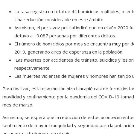
La tasa registra un total de 44 homicidios múltiples, mien
Una reducción considerable en este ámbito.
Asimismo, el portavoz policial indicó que en el año 2020
detuvo a 19.087 personas por diferentes delitos.
El número de homicidios por mes se encuentra muy por de
2019, generando aires de esperanza en la población.
Las muertes por accidentes de tránsito, suicidios y lesi
respectivamente.
Las muertes violentas de mujeres y hombres han tenido u
Para finalizar, esta disminución hizo hincapié casi de forma inst
movilidad y confinamiento por la pandemia del COVID-19 tomada
mes de marzo.
Asimismo, se espera que la reducción de estos acontecimiento
sentimiento de mayor tranquilidad y seguridad para la población
encuentra actualmente en el país.