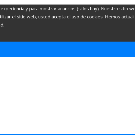
 experiencia y para mostrar anuncios (si los hay). Nuestro sitio w
lizar el sitio web, usted acepta el uso de cookies. Hemos actuali
ad.