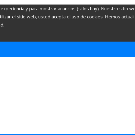
 experiencia y para mostrar anuncios (si los hay). Nuestro sitio w
lizar el sitio web, usted acepta el uso de cookies. Hemos actuali
ad.