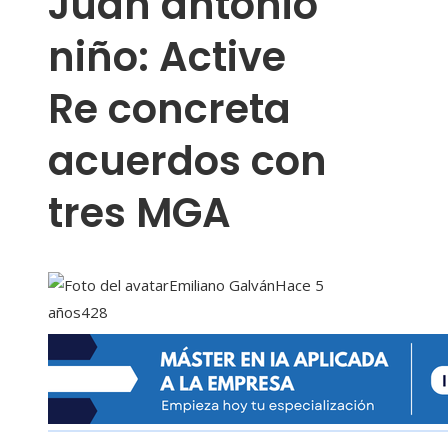
Juan antonio
niño: Active
Re concreta
acuerdos con
tres MGA
Emiliano Galván
Hace 5
años
428