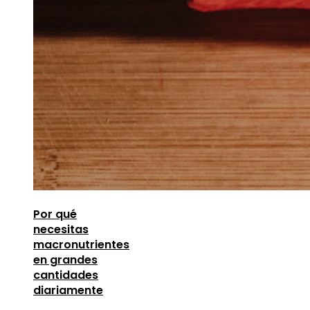
Por qué
necesitas
macronutrientes
en grandes
cantidades
diariamente