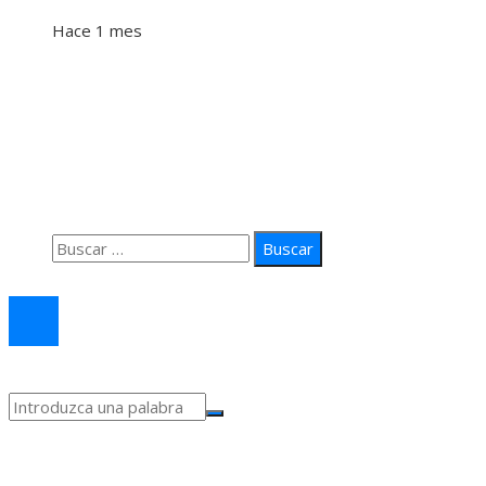
Hace 1 mes
Información
Quiénes Somos
Política de Privacidad
Contacto
Buscar:
© 2026 arteprima. Todos los derechos reservados.