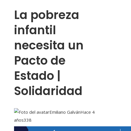
La pobreza
infantil
necesita un
Pacto de
Estado |
Solidaridad
Emiliano Galván
Hace 4
años
338