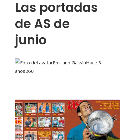
Las portadas
de AS de
junio
Emiliano Galván
Hace 3
años
260