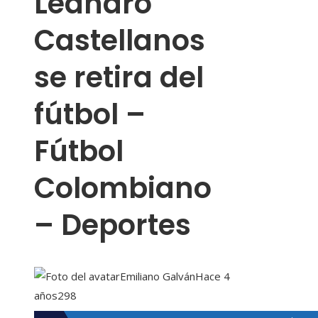
Leandro
Castellanos
se retira del
fútbol –
Fútbol
Colombiano
– Deportes
Emiliano Galván
Hace 4
años
298