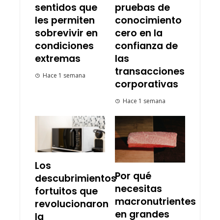
sentidos que
pruebas de
les permiten
conocimiento
sobrevivir en
cero en la
condiciones
confianza de
extremas
las
transacciones
Hace 1 semana
corporativas
Hace 1 semana
Los
Por qué
descubrimientos
necesitas
fortuitos que
macronutrientes
revolucionaron
en grandes
la