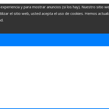
 experiencia y para mostrar anuncios (si los hay). Nuestro sitio w
lizar el sitio web, usted acepta el uso de cookies. Hemos actuali
ad.