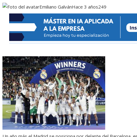
Emiliano Galván
Hace 3 años
249
Un año más el Madrid se posiciona por delante del Barcelona, ​​e