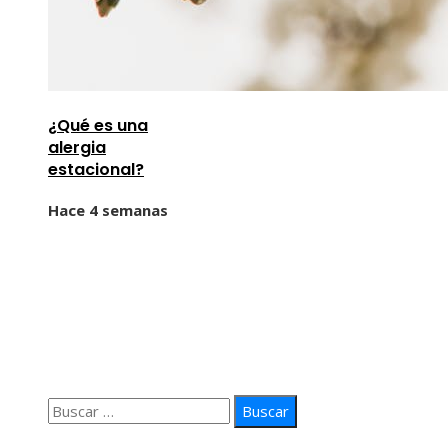
¿Qué es una
alergia
estacional?
Hace 4 semanas
Información
Quiénes Somos
Política de Privacidad
Contacto
Buscar:
© 2026 arteprima. Todos los derechos reservados.