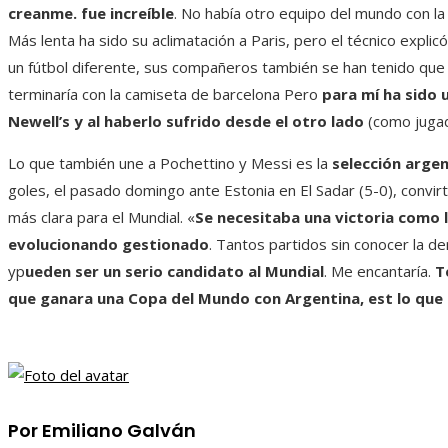
creanme. fue increíble
. No había otro equipo del mundo con la
Más lenta ha sido su aclimatación a Paris, pero el técnico explicó
un fútbol diferente, sus compañeros también se han tenido qu
terminaría con la camiseta de barcelona Pero
para mí ha sido 
Newell’s y al haberlo sufrido desde el otro lado
(como jugad
Lo que también une a Pochettino y Messi es la
selección arge
goles, el pasado domingo ante Estonia en El Sadar (5-0), convirt
más clara para el Mundial. «
Se necesitaba una victoria como l
evolucionando gestionado
. Tantos partidos sin conocer la de
yp
ueden ser un serio candidato al Mundial
. Me encantaría.
T
que ganara una Copa del Mundo con Argentina, est lo que l
Por Emiliano Galván