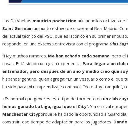
Las Da Vueltas
mauricio pochettino
aún aquellos octavos de f
Saint Germain
un punto estuvo de superar al Real Madrid. Como 
del actual técnico del PSG, que es lacónico en su primer impulso.
responde, en una extensa entrevista con el programa
Olas Sag
“Hay muchos rumores.
Me han echado cada semana
, pero el
cosas. Está siendo una gran experiencia.
Para llegar a un club
entrenador, pero después de un año y medio creo que soy
hispanoargentino, quien agrega: “En un vestuario como el que tu
ha sido para mí un aprendizaje continuo”. “Yo estoy tranquilo”, re
«Es normal que generes este tipo de tormento en
un club cuyo
hemos ganado La Liga, igual que el City
”. Y a su rival europ
Manchester City
porque le ha dado la oportunidad a Guardiola, a
construir, ese tiempo de adaptación para los jugadores.
Dando 