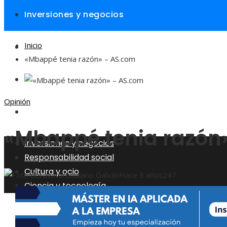
Inversiones y negocios
Inicio
Responsabilidad social
«Mbappé tenia razón» – AS.com
Cultura y ocio
Opinión
Ciencia y tecnología
«Mbappé tenia razón
Inversiones y negocios
Responsabilidad social
Cultura y ocio
Emiliano Galván
Hace 3 años
247
Ciencia y tecnología