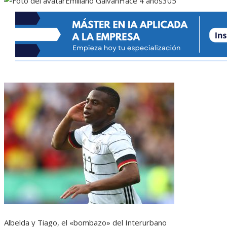
Emiliano Galván
Hace 4 años
305
Albelda y Tiago, el «bombazo» del Interurbano