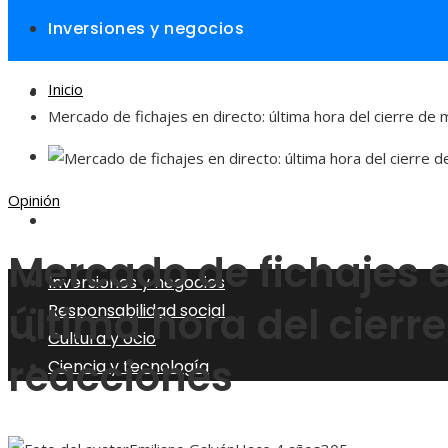
Inversiones y negocios
Inicio
Responsabilidad social
Mercado de fichajes en directo: última hora del cierre de
Cultura y ocio
Opinión
Ciencia y tecnología
Mercado de fichajes e
Inversiones y negocios
última hora del cierr
Responsabilidad social
Cultura y ocio
reacciones
Ciencia y tecnología