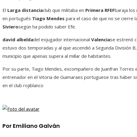
El
Larga distancia
club que militaba en
Primera RFEF
baraja los
en portugués
Tiago Mendes
para el caso de que no se cierre l
Siviero
según ha podido saber Efe.
david albelda
del exjugador internacional
Valencia
se estrenó c
estuvo dos temporadas y al que ascendió a Segunda División B, u
municipio que apenas supera al millar de habitantes.
Por su parte, Tiago Mendes, excompañero de Juanfran Torres 
entrenador en el Vitoria de Guimaraes portuguese tras haber 
en el club rojiblanco
Por Emiliano Galván