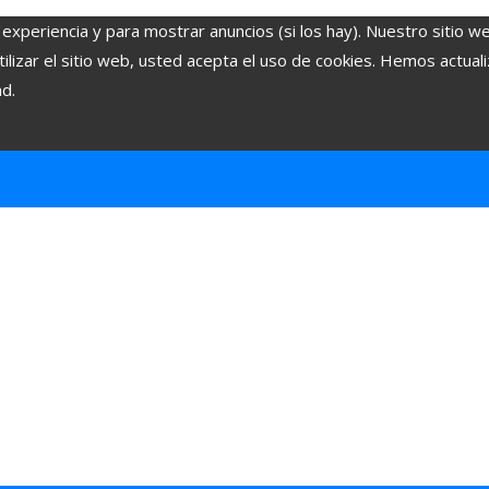
 experiencia y para mostrar anuncios (si los hay). Nuestro sitio w
lizar el sitio web, usted acepta el uso de cookies. Hemos actuali
ad.