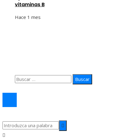
vitaminas B
Hace 1 mes
Información
Quiénes Somos
Política de Privacidad
Contacto
Buscar:
© 2026 arteprima. Todos los derechos reservados.