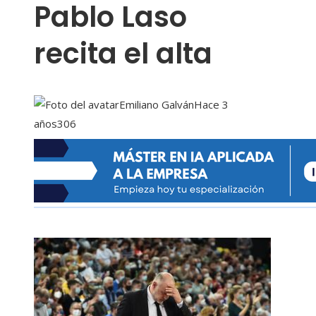
Pablo Laso
recita el alta
Emiliano Galván
Hace 3
años
306