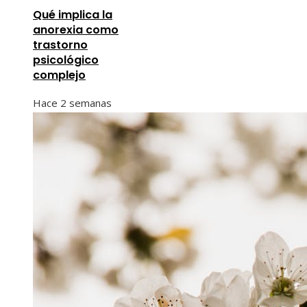
Qué implica la
anorexia como
trastorno
psicológico
complejo
Hace 2 semanas