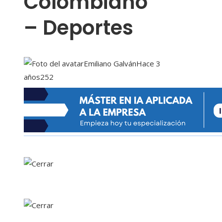
Colombiano
– Deportes
Emiliano Galván
Hace 3
años
252