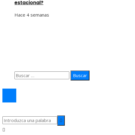
estacional?
Hace 4 semanas
Información
Quiénes Somos
Política de Privacidad
Contacto
Buscar:
© 2026 arteprima. Todos los derechos reservados.