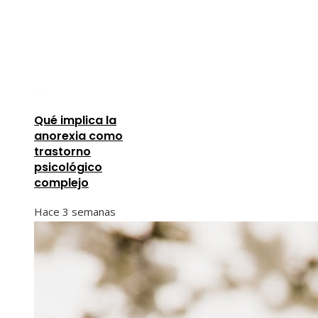
Qué implica la
anorexia como
trastorno
psicológico
complejo
Hace 3 semanas