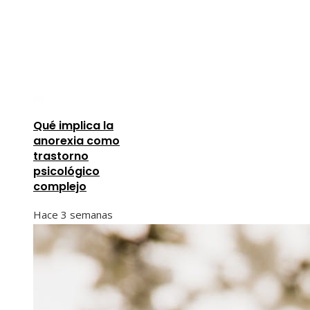
Qué implica la
anorexia como
trastorno
psicológico
complejo
Hace 3 semanas