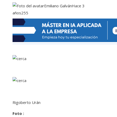
Emiliano Galván
Hace 3
años
255
Rigoberto Urán
Foto :