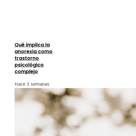
Qué implica la
anorexia como
trastorno
psicológico
complejo
Hace 3 semanas