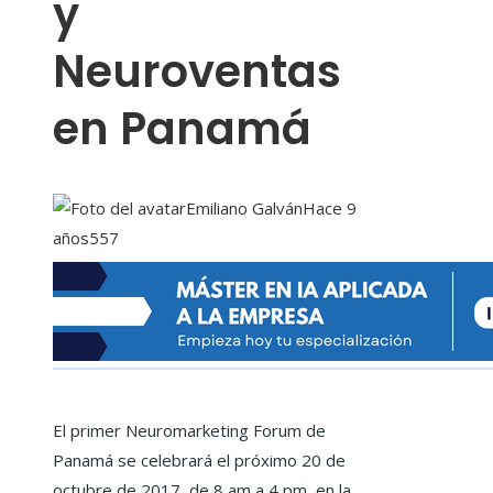
y
Neuroventas
en Panamá
Emiliano Galván
Hace 9
años
557
El primer Neuromarketing Forum de
Panamá se celebrará el próximo 20 de
octubre de 2017, d
e 8 am a 4 pm, en la