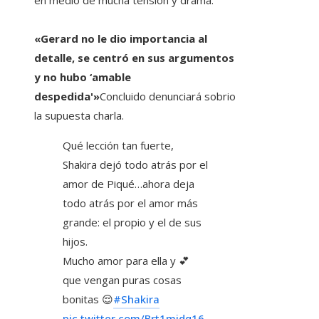
en medio de mucha tensión y drama.
«Gerard no le dio importancia al
detalle, se centró en sus argumentos
y no hubo ‘amable
despedida'»
Concluido denunciará sobrio
la supuesta charla.
Qué lección tan fuerte,
Shakira dejó todo atrás por el
amor de Piqué…ahora deja
todo atrás por el amor más
grande: el propio y el de sus
hijos.
Mucho amor para ella y 💕
que vengan puras cosas
bonitas 😌
#Shakira
pic.twitter.com/Brt1midq16