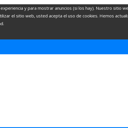
 experiencia y para mostrar anuncios (si los hay). Nuestro sitio w
lizar el sitio web, usted acepta el uso de cookies. Hemos actuali
ad.