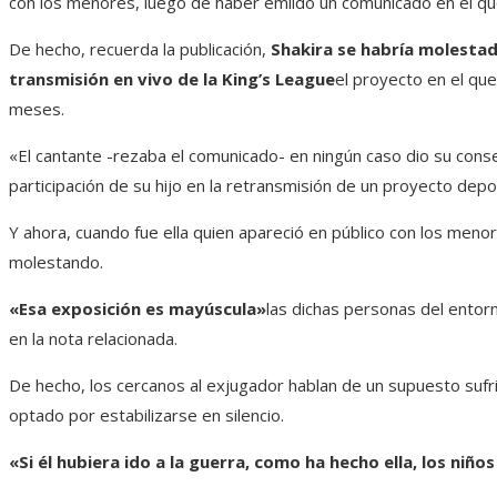
con los menores, luego de haber émiido un comunicado en el que
De hecho, recuerda la publicación,
Shakira se habría molestad
transmisión en vivo de la King’s League
el proyecto en el qu
meses.
«El cantante -rezaba el comunicado- en ningún caso dio su conse
participación de su hijo en la retransmisión de un proyecto depor
Y ahora, cuando fue ella quien apareció en público con los menore
molestando.
«Esa exposición es mayúscula»
las dichas personas del entorno
en la nota relacionada.
De hecho, los cercanos al exjugador hablan de un supuesto suf
optado por estabilizarse en silencio.
«Si él hubiera ido a la guerra, como ha hecho ella, los niño