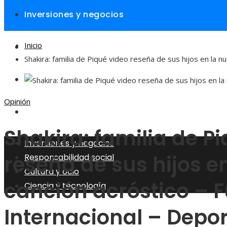
Inversiones y negocios
Inicio
Responsabilidad social
Shakira: familia de Piqué video reseña de sus hijos en la n
Cultura y ocio
Opinión
Ciencia y tecnología
Shakira: familia de P
Inversiones y negocios
reseña de sus hijos e
Responsabilidad social
Cultura y ocio
canción acróstico – F
Ciencia y tecnología
Internacional – Depo