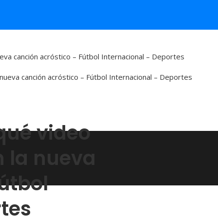
ueva canción acróstico – Fútbol Internacional – Deportes
iqué video
n la nueva
útbol
rtes