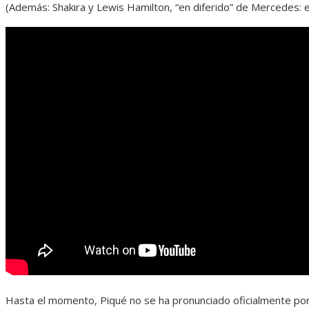
(Además: Shakira y Lewis Hamilton, “en diferido” de Mercedes: e
Hasta el momento, Piqué no se ha pronunciado oficialmente por l