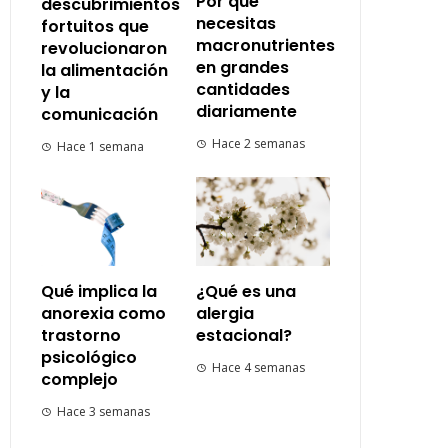
Por qué
descubrimientos
necesitas
fortuitos que
macronutrientes
revolucionaron
en grandes
la alimentación
cantidades
y la
diariamente
comunicación
Hace 2 semanas
Hace 1 semana
Qué implica la
¿Qué es una
anorexia como
alergia
trastorno
estacional?
psicológico
Hace 4 semanas
complejo
Hace 3 semanas