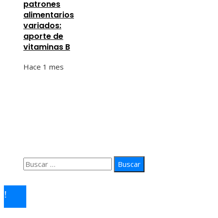
patrones
alimentarios
variados:
aporte de
vitaminas B
Hace 1 mes
Información
Quiénes Somos
Política de Privacidad
Contacto
Buscar:
© 2026 arteprima. Todos los derechos reservados.