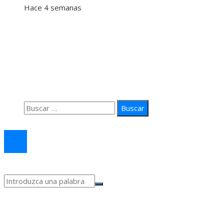
Hace 4 semanas
Información
Quiénes Somos
Política de Privacidad
Contacto
Buscar:
© 2026 arteprima. Todos los derechos reservados.