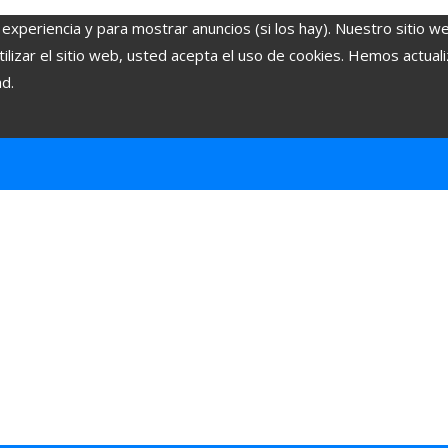
 experiencia y para mostrar anuncios (si los hay). Nuestro sitio w
lizar el sitio web, usted acepta el uso de cookies. Hemos actuali
ad.