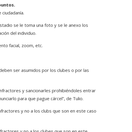
puntos.
 ciudadanía.
stadio se le toma una foto y se le anexo los
ción del individuo.
nto facial, zoom, etc.
 deben ser asumidos por los clubes o por las
infractores y sancionarles prohibiéndoles entrar
unciarlo para que pague cárcel”, de Tulio.
ractores y no a los clubs que son en este caso
ractores y no a los clubes que son en este