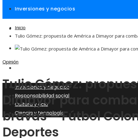
Inversiones y negocios
Inicio
Responsabilidad social
Tulio Gómez: propuesta de América a Dimayor para comba
Cultura y ocio
Opinión
Ciencia y tecnología
Tulio Gómez: propues
Inversiones y negocios
Dimayor para combat
Responsabilidad social
Cultura y ocio
bravas – Fútbol Colo
Ciencia y tecnología
Deportes