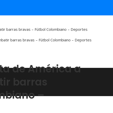
tir barras bravas – Fútbol Colombiano – Deportes
ta de América a
ir barras
mbiano –