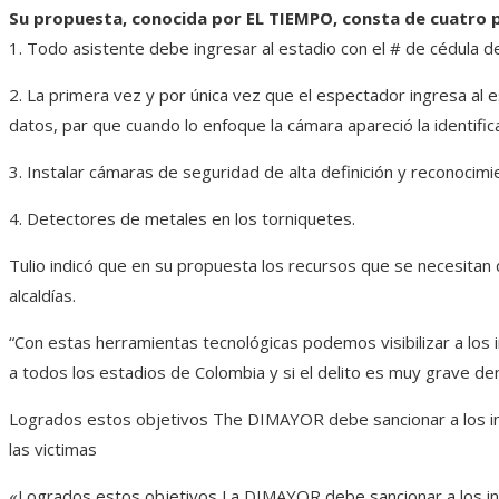
Su propuesta, conocida por EL TIEMPO, consta de cuatro 
1. Todo asistente debe ingresar al estadio con el # de cédula de
2. La primera vez y por única vez que el espectador ingresa al e
datos, par que cuando lo enfoque la cámara apareció la identifica
3. Instalar cámaras de seguridad de alta definición y reconocimie
4. Detectores de metales en los torniquetes.
Tulio indicó que en su propuesta los recursos que se necesitan
alcaldías.
“Con estas herramientas tecnológicas podemos visibilizar a los 
a todos los estadios de Colombia y si el delito es muy grave den
Logrados estos objetivos The DIMAYOR debe sancionar a los inf
las victimas
«Logrados estos objetivos La DIMAYOR debe sancionar a los inf