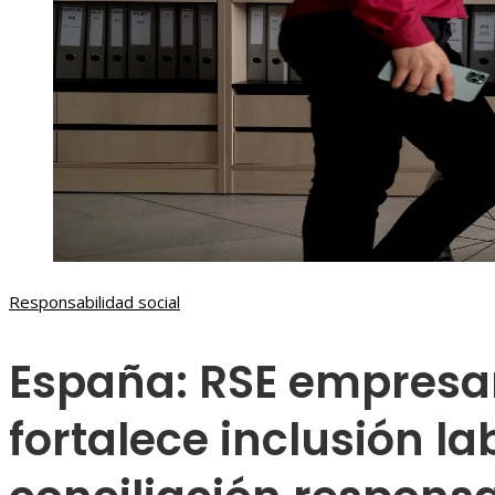
Responsabilidad social
España: RSE empresar
fortalece inclusión la