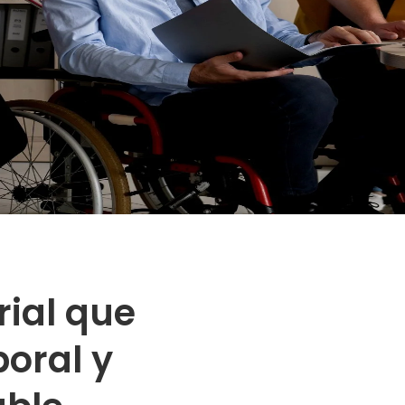
ial que
boral y