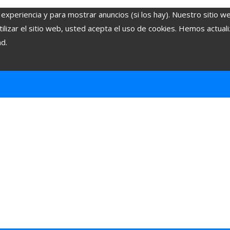
 experiencia y para mostrar anuncios (si los hay). Nuestro sitio w
lizar el sitio web, usted acepta el uso de cookies. Hemos actuali
ad.