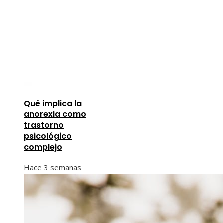
Qué implica la
anorexia como
trastorno
psicológico
complejo
Hace 3 semanas