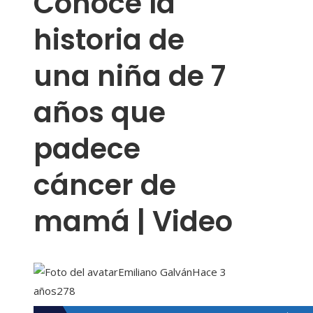
Conoce la
historia de
una niña de 7
años que
padece
cáncer de
mamá | Video
Emiliano Galván
Hace 3
años
278