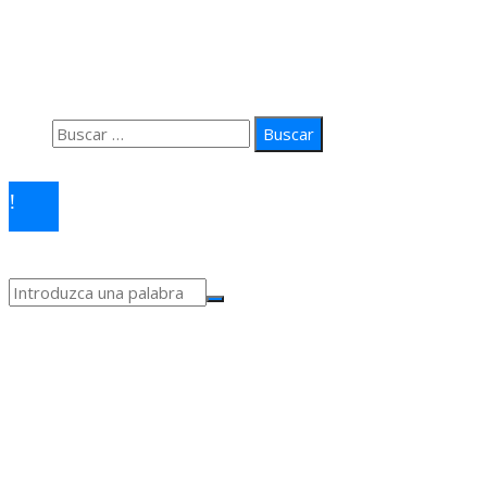
Quiénes Somos
Política de Privacidad
Contacto
Buscar:
© 2026 arteprima. Todos los derechos reservados.