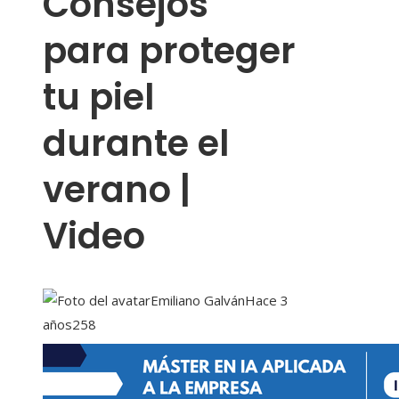
Consejos
para proteger
tu piel
durante el
verano |
Video
Emiliano Galván
Hace 3
años
258