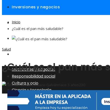
Inversiones y negocios
Inicio
Responsabilidad social
¿Cuál es el pan más saludable?
Cultura y ocio
Salud
Ciencia y tecnología
¿Cuál es el pan más 
Inversiones y negocios
Responsabilidad social
Cultura y ocio
Emiliano Galván
Hace 3 años
230
Ciencia y tecnología