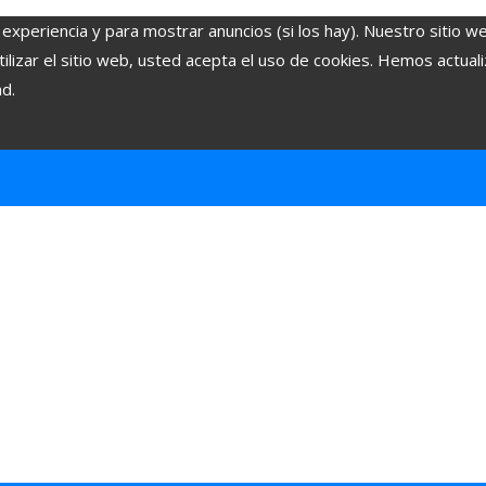
 experiencia y para mostrar anuncios (si los hay). Nuestro sitio w
lizar el sitio web, usted acepta el uso de cookies. Hemos actuali
ad.