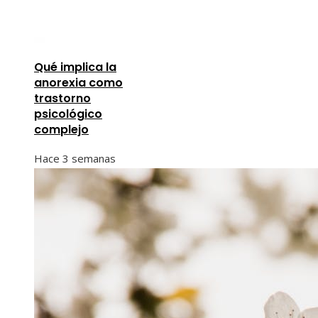
Qué implica la
anorexia como
trastorno
psicológico
complejo
Hace 3 semanas