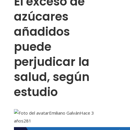
El exceso de
azúcares
añadidos
puede
perjudicar la
salud, según
estudio
Emiliano Galván
Hace 3
años
281