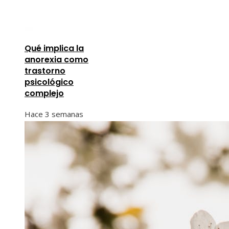
Qué implica la
anorexia como
trastorno
psicológico
complejo
Hace 3 semanas