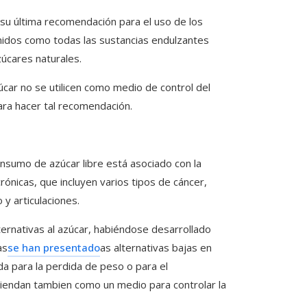
su última recomendación para el uso de los
nidos como todas las sustancias endulzantes
zúcares naturales.
car no se utilicen como medio de control del
ra hacer tal recomendación.
onsumo de azúcar libre está asociado con la
ónicas, que incluyen varios tipos de cáncer,
y articulaciones.
rnativas al azúcar, habiéndose desarrollado
as
se han presentado
as alternativas bajas en
da para la perdida de peso o para el
iendan tambien como un medio para controlar la