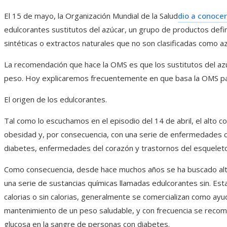
El 15 de mayo, la Organización Mundial de la Salud
dio a conocer
edulcorantes sustitutos del azúcar, un grupo de productos defi
sintéticas o extractos naturales que no son clasificadas como a
La recomendación que hace la OMS es que los sustitutos del azú
peso. Hoy explicaremos frecuentemente en que basa la OMS pa
El origen de los edulcorantes.
Tal como lo escuchamos en el episodio del 14 de abril, el alto c
obesidad y, por consecuencia, con una serie de enfermedades cr
diabetes, enfermedades del corazón y trastornos del esqueleto 
Como consecuencia, desde hace muchos años se ha buscado alte
una serie de sustancias químicas llamadas edulcorantes sin. Est
calorias o sin calorias, generalmente se comercializan como ayu
mantenimiento de un peso saludable, y con frecuencia se recom
glucosa en la sangre de personas con diabetes.