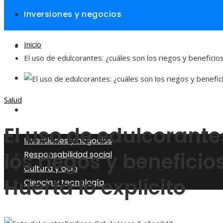
Inversiones y negocios
Inicio
Responsabilidad social
El uso de edulcorantes: ¿cuáles son los riegos y beneficios
Cultura y ocio
Salud
Ciencia y tecnología
El uso de edulcorante
Inversiones y negocios
los riegos y beneficios
Responsabilidad social
Cultura y ocio
Huerta lo explícito
Ciencia y tecnología