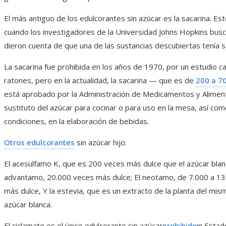
El más antiguo de los edulcorantes sin azúcar es la sacarina. Es
cuando los investigadores de la Universidad Johns Hopkins bus
dieron cuenta de que una de las sustancias descubiertas tenía s
La sacarina fue prohibida en los años de 1970, por un estudio c
ratones, pero en la actualidad, la sacarina — que es de
200 a 7
está aprobado por la Administración de Medicamentos y Alime
sustituto del azúcar para cocinar o para uso en la mesa, así como e
condiciones, en la elaboración de bebidas.
Otros edulcorantes
sin azúcar hijo:
El acesulfamo K, que es 200 veces más dulce que el azúcar bla
advantamo, 20.000 veces más dulce; El neotamo, de 7.000 a 13.
más dulce, Y la estevia, que es un extracto de la planta del mi
azúcar blanca.
El ciclamato es el único edulcorante sin azúcar
prohibido
in Esta