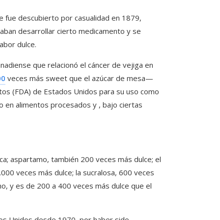
te fue descubierto por casualidad en 1879,
caban desarrollar cierto medicamento y se
abor dulce.
anadiense que relacionó el cáncer de vejiga en
00
veces más sweet que el azúcar de mesa—
ntos (FDA) de Estados Unidos para su uso como
n alimentos procesados ​​​​​​y , bajo ciertas
nca; aspartamo, también 200 veces más dulce; el
000 veces más dulce; la sucralosa, 600 veces
smo, y es de 200 a 400 veces más dulce que el
dos Unidos desde 1970, por haber sido