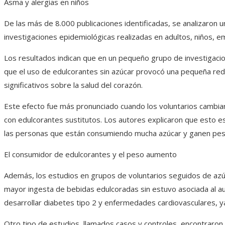
Asma y alergias en niños
De las más de 8.000 publicaciones identificadas, se analizaron 
investigaciones epidemiológicas realizadas en adultos, niños, 
Los resultados indican que en un pequeño grupo de investigacion
que el uso de edulcorantes sin azúcar provocó una pequeña redu
significativos sobre la salud del corazón.
Este efecto fue más pronunciado cuando los voluntarios cambia
con edulcorantes sustitutos. Los autores explicaron que esto 
las personas que están consumiendo mucha azúcar y ganen peso 
El consumidor de edulcorantes y el peso aumento
Además, los estudios en grupos de voluntarios seguidos de azú
mayor ingesta de bebidas edulcoradas sin estuvo asociada al 
desarrollar diabetes tipo 2 y enfermedades cardiovasculares, y
Otro tipo de estudios, llamados casos y controles, encontraro