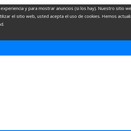
 experiencia y para mostrar anuncios (si los hay). Nuestro sitio w
lizar el sitio web, usted acepta el uso de cookies. Hemos actuali
ad.