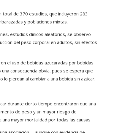
un total de 370 estudios, que incluyeron 283
embarazadas y poblaciones mixtas.
es, estudios clínicos aleatorios, se observó
cción del peso corporal en adultos, sin efectos
ron el uso de bebidas azucaradas por bebidas
es una consecuencia obvia, pues se espera que
lo pierdan al cambiar a una bebida sin azúcar.
car durante cierto tiempo encontraron que una
aumento de peso y un mayor riesgo de
a una mayor mortalidad por todas las causas
n una asociación —aunque con evidencia de