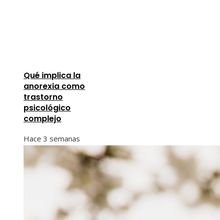
Qué implica la
anorexia como
trastorno
psicológico
complejo
Hace 3 semanas