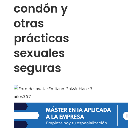
condón y
otras
prácticas
sexuales
seguras
Emiliano Galván
Hace 3
años
357