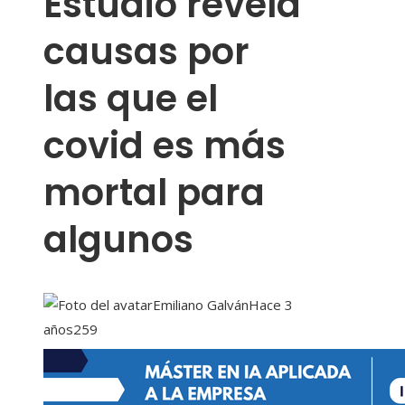
Estudio revela
causas por
las que el
covid es más
mortal para
algunos
Emiliano Galván
Hace 3
años
259