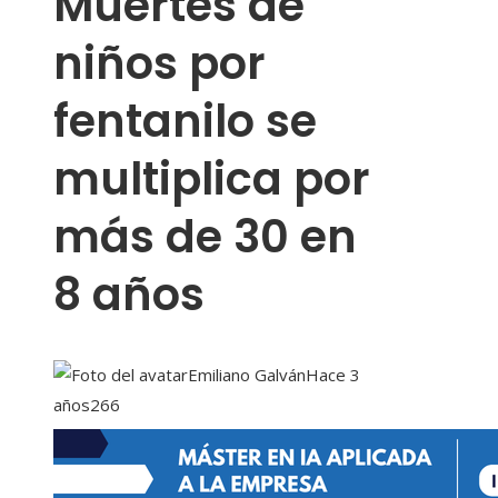
Muertes de
niños por
fentanilo se
multiplica por
más de 30 en
8 años
Emiliano Galván
Hace 3
años
266