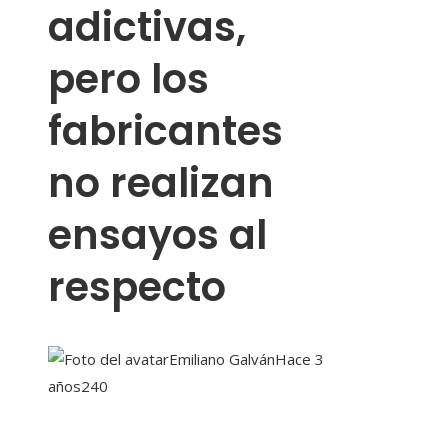
adictivas,
pero los
fabricantes
no realizan
ensayos al
respecto
Emiliano Galván
Hace 3
años
240