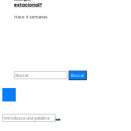
estacional?
Hace 4 semanas
Información
Quiénes Somos
Política de Privacidad
Contacto
Buscar:
© 2026 arteprima. Todos los derechos reservados.