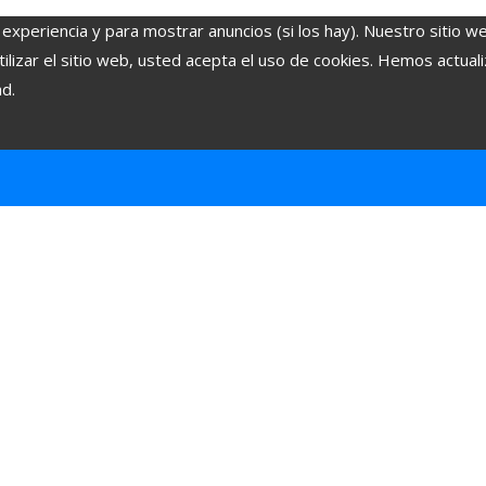
 experiencia y para mostrar anuncios (si los hay). Nuestro sitio w
lizar el sitio web, usted acepta el uso de cookies. Hemos actuali
ad.