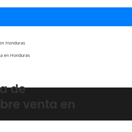
a en Honduras
va de
ibre venta en