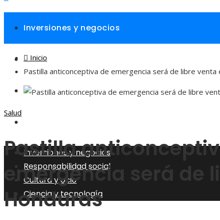
Inversiones y negocios
Inicio
Responsabilidad social
Pastilla anticonceptiva de emergencia será de libre vent
Cultura y ocio
Salud
Ciencia y tecnología
Pastilla anticoncepti
Inversiones y negocios
emergencia será de l
Responsabilidad social
Cultura y ocio
Honduras
Ciencia y tecnología