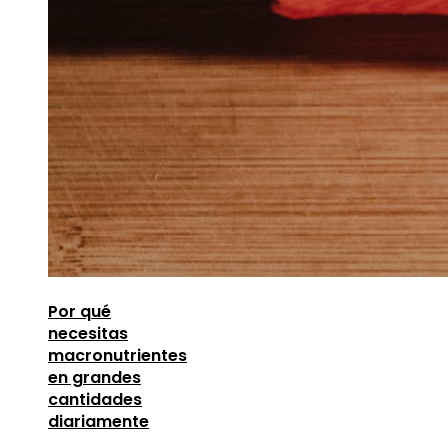
Por qué
necesitas
macronutrientes
en grandes
cantidades
diariamente