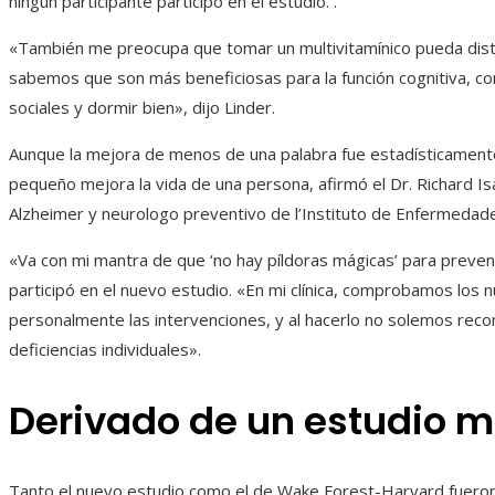
ningún participante participó en el estudio. .
«También me preocupa que tomar un multivitamínico pueda dist
sabemos que son más beneficiosas para la función cognitiva, com
sociales y dormir bien», dijo Linder.
Aunque la mejora de menos de una palabra fue estadísticamente si
pequeño mejora la vida de una persona, afirmó el Dr. Richard I
Alzheimer y neurologo preventivo de l’Instituto de Enfermedad
«Va con mi mantra de que ‘no hay píldoras mágicas’ para prevenir
participó en el nuevo estudio. «En mi clínica, comprobamos los 
personalmente las intervenciones, y al hacerlo no solemos rec
deficiencias individuales».
Derivado de un estudio 
Tanto el nuevo estudio como el de Wake Forest-Harvard fueron