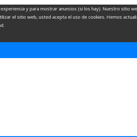
 experiencia y para mostrar anuncios (si los hay). Nuestro sitio w
lizar el sitio web, usted acepta el uso de cookies. Hemos actuali
ad.