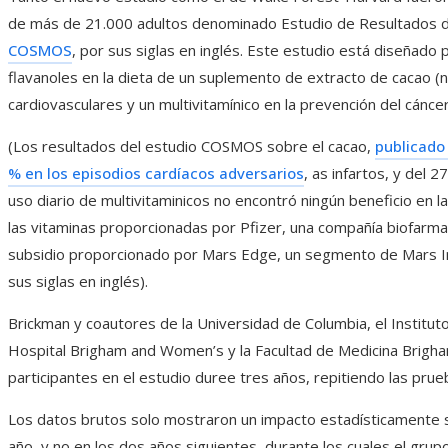
de más de 21.000 adultos denominado Estudio de Resultados de
COSMOS
, por sus siglas en inglés. Este estudio está diseñado 
flavanoles en la dieta de un suplemento de extracto de cacao (
cardiovasculares y un multivitamínico en la prevención del cáncer
(Los resultados del estudio COSMOS sobre el cacao,
publicado
% en los episodios cardíacos adversarios
, as infartos, y del
uso diario de multivitaminicos no encontró ningún beneficio en 
las vitaminas proporcionadas por Pfizer, una compañía biofarmacé
subsidio proporcionado por Mars Edge, un segmento de Mars Inc.
sus siglas en inglés).
Brickman y coautores de la Universidad de Columbia, el Institut
Hospital Brigham and Women’s y la Facultad de Medicina Brigha
participantes en el estudio duree tres años, repitiendo las prue
Los datos brutos solo mostraron un impacto estadísticamente sig
año, y no en los dos años siguientes, durante los cuales el grup