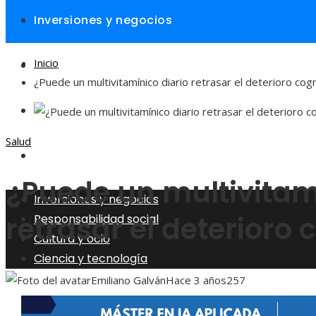
Inversiones y negocios
Inicio
Responsabilidad social
¿Puede un multivitamínico diario retrasar el deterioro cogn
Cultura y ocio
Salud
Ciencia y tecnología
¿Puede un multivitam
Inversiones y negocios
retrasar el deterioro 
Responsabilidad social
Cultura y ocio
Ciencia y tecnología
Emiliano Galván
Hace 3 años
257