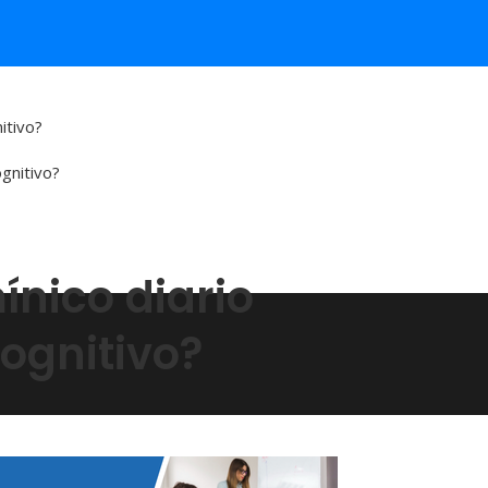
itivo?
ínico diario
cognitivo?