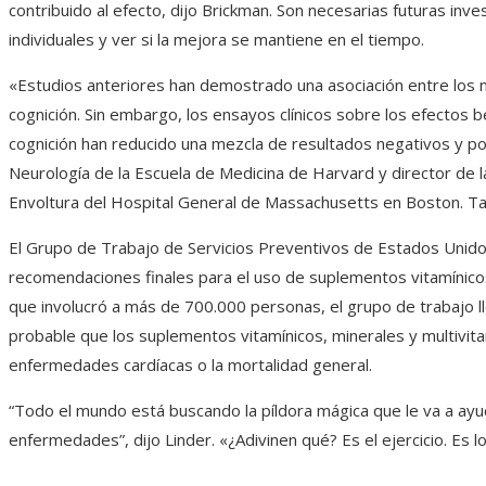
contribuido al efecto, dijo Brickman. Son necesarias futuras in
individuales y ver si la mejora se mantiene en el tiempo.
«Estudios anteriores han demostrado una asociación entre los n
cognición. Sin embargo, los ensayos clínicos sobre los efectos b
cognición han reducido una mezcla de resultados negativos y pos
Neurología de la Escuela de Medicina de Harvard y director de 
Envoltura del Hospital General de Massachusetts en Boston. Tanz
El Grupo de Trabajo de Servicios Preventivos de Estados Unid
recomendaciones finales para el uso de suplementos vitamínicos
que involucró a más de 700.000 personas, el grupo de trabajo l
probable que los suplementos vitamínicos, minerales y multivitam
enfermedades cardíacas o la mortalidad general.
“Todo el mundo está buscando la píldora mágica que le va a ayud
enfermedades”, dijo Linder. «¿Adivinen qué? Es el ejercicio. Es