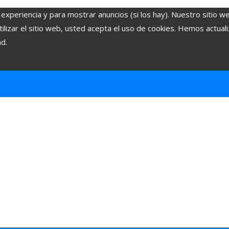
 experiencia y para mostrar anuncios (si los hay). Nuestro sitio w
lizar el sitio web, usted acepta el uso de cookies. Hemos actuali
ad.