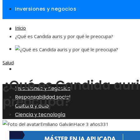
Inversiones y negocios
Inicio
Responsabilidad social
¿Qué es Candida auris y por qué le preocupa?
Cultura y ocio
Salud
Ciencia y tecnología
¿Qué es Candida auris
Inversiones y negocios
preocupa?
Responsabilidad social
Cultura y ocio
Ciencia y tecnología
Emiliano Galván
Hace 3 años
331