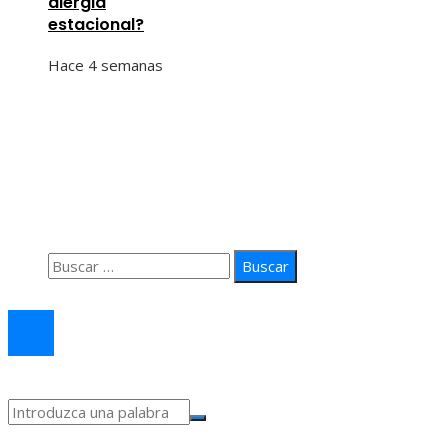
alergia
estacional?
Hace 4 semanas
Información
Quiénes Somos
Política de Privacidad
Contacto
Buscar:
© 2026 arteprima. Todos los derechos reservados.