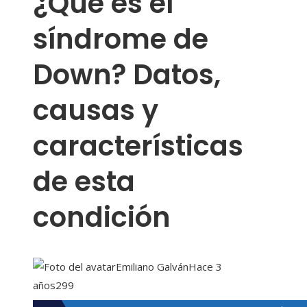
¿Qué es el
síndrome de
Down? Datos,
causas y
características
de esta
condición
Emiliano Galván
Hace 3
años
299