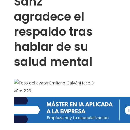
Sanz
agradece el
respaldo tras
hablar de su
salud mental
Emiliano Galván
Hace 3
años
229